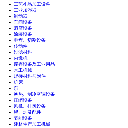
工艺礼品加工设备
工业加湿器
制动器
车间设备
酒店设备
涂装设备
电焊、切割设备
传动件
过滤材料
内燃机
库存设备及工业用品
木工机械
焊接材料与附件
机床
泵
换热、制冷空调设备
压缩设备
风机、排风设备
锅、炉及配件
节能设备
建材生产加工机械