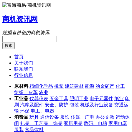
商机资讯网
挖掘有价值的商机资讯
搜索
首页
关于我们
联系我们
行业信息
原材料
精细化学品
橡塑
建筑建材
能源
冶金矿产
化工
纺织、皮革
农业
工业品
仪器仪表
五金工具
照明工业
电子元器件
纸业
印
刷
汽摩及配件
安全、防护
包装
机械及行业设备
交通运
输
环保
电工、电器
消费品
玩具
通信设备
服饰
传媒、广电
办公文教
运动休
闲
礼品、工艺品、饰品
家居用品
数码、电脑
家用电器
服装
食品饮料