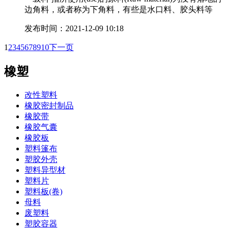
边角料，或者称为下角料，有些是水口料、胶头料等
发布时间：2021-12-09 10:18
1
2
3
4
5
6
7
8
9
10
下一页
橡塑
改性塑料
橡胶密封制品
橡胶带
橡胶气囊
橡胶板
塑料篷布
塑胶外壳
塑料异型材
塑料片
塑料板(卷)
母料
废塑料
塑胶容器