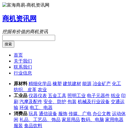
商机资讯网
挖掘有价值的商机资讯
搜索
首页
关于我们
联系我们
行业信息
原材料
精细化学品
橡塑
建筑建材
能源
冶金矿产
化工
纺织、皮革
农业
工业品
仪器仪表
五金工具
照明工业
电子元器件
纸业
印
刷
汽摩及配件
安全、防护
包装
机械及行业设备
交通运
输
环保
电工、电器
消费品
玩具
通信设备
服饰
传媒、广电
办公文教
运动休
闲
礼品、工艺品、饰品
家居用品
数码、电脑
家用电器
服装
食品饮料