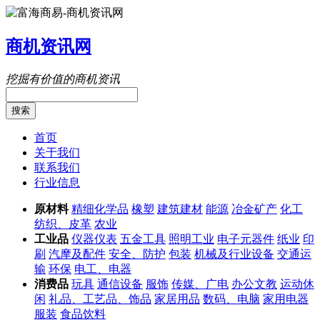
商机资讯网
挖掘有价值的商机资讯
搜索
首页
关于我们
联系我们
行业信息
原材料
精细化学品
橡塑
建筑建材
能源
冶金矿产
化工
纺织、皮革
农业
工业品
仪器仪表
五金工具
照明工业
电子元器件
纸业
印
刷
汽摩及配件
安全、防护
包装
机械及行业设备
交通运
输
环保
电工、电器
消费品
玩具
通信设备
服饰
传媒、广电
办公文教
运动休
闲
礼品、工艺品、饰品
家居用品
数码、电脑
家用电器
服装
食品饮料