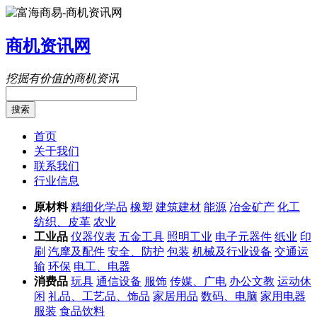
商机资讯网
挖掘有价值的商机资讯
搜索
首页
关于我们
联系我们
行业信息
原材料
精细化学品
橡塑
建筑建材
能源
冶金矿产
化工
纺织、皮革
农业
工业品
仪器仪表
五金工具
照明工业
电子元器件
纸业
印
刷
汽摩及配件
安全、防护
包装
机械及行业设备
交通运
输
环保
电工、电器
消费品
玩具
通信设备
服饰
传媒、广电
办公文教
运动休
闲
礼品、工艺品、饰品
家居用品
数码、电脑
家用电器
服装
食品饮料